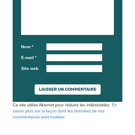
Nom
*
E-mail
*
Site web
Ce site utilise Akismet pour réduire les indésirables.
En
savoir plus sur la façon dont les données de vos
commentaires sont traitées
.