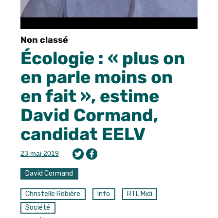
Non classé
Écologie : « plus on
en parle moins on
en fait », estime
David Cormand,
candidat EELV
23 mai 2019
David Cormand
Christelle Rebière
Info
RTL Midi
Société