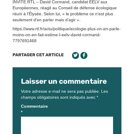
INVITÉ RTL – David Cormand, candidat EELV aux
Européennes, réagit au Conseil de défense écologique
réuni à l’Élysée. Selon lui, « le problème ce n’est plus
seulement d’en parler mais d’agir ».
https://www.rtl.fr/actu/politique/ecologie-plus-on-en-parle-
moins-on-en-fait-estime-l-eelv-david-cormand-
7797691468
PARTAGER CET ARTICLE
Laisser un commentaire
Votre adresse e-mail ne sera pas publiée.
Les
champs obligatoires sont indiqués avec
*
Commentaire
*