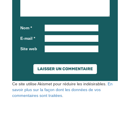
Nom
*
E-mail
*
Site web
Ce site utilise Akismet pour réduire les indésirables.
En
savoir plus sur la façon dont les données de vos
commentaires sont traitées
.