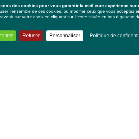
isons des cookies pour vous garantir la meilleure expérience sur n
ser l'ensemble de ces cookies, ou modifier ceux que vous acceptez en 
venir sur votre choix en cliquant sur l'icone située en bas à gauche de
cepter
Refuser
Personnaliser
Politique de confidenti
VOS DÉPUTÉ·E·S EUROPÉEN·NE·S
Mélissa Camara
David Cormand
Mounir Satouri
Majdouline Sbaï
Marie Toussaint
TOUTES NOS THÉMATIQUES
Agriculture et pêche