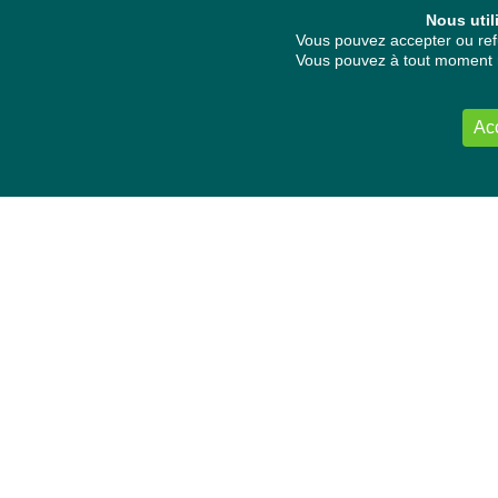
Nous util
Vous pouvez accepter ou refu
Vous pouvez à tout moment re
Ac
NOUS CONTACTER
Délégation Europe Ecologie
Groupe Verts/ALE du Parlement européen
ASP 06E210, Rue Wiertz 60,
B-1047 Bruxelles