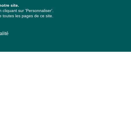
otre site.
cliquant sur 'Personnaliser'.
 toutes les pages de ce site.
alité
ARCHIVES PAR ANNÉES
2026
2025
2024
2023
2022
2021
2020
2019
2018
2017
2016
2015
2014
2013
2012
2011
2010
2009