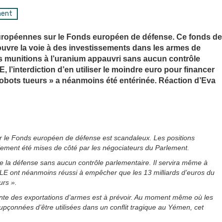
ment
 européennes sur le Fonds européen de défense. Ce fonds de
 ouvre la voie à des investissements dans les armes de
s munitions à l’uranium appauvri sans aucun contrôle
, l’interdiction d’en utiliser le moindre euro pour financer
bots tueurs » a néanmoins été entérinée. Réaction d’Eva
sur le Fonds européen de défense est scandaleux. Les positions
plement été mises de côté par les négociateurs du Parlement.
 de la défense sans aucun contrôle parlementaire. Il servira même à
ALE ont néanmoins réussi à empêcher que les 13 milliards d’euros du
urs ».
nte des exportations d’armes est à prévoir. Au moment même où les
upçonnées d’être utilisées dans un conflit tragique au Yémen, cet