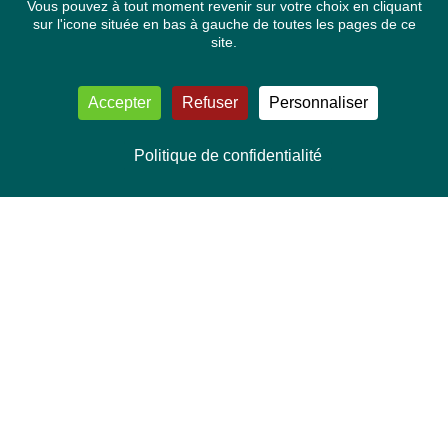
Vous pouvez à tout moment revenir sur votre choix en cliquant
sur l'icone située en bas à gauche de toutes les pages de ce
site.
Accepter
Refuser
Personnaliser
Politique de confidentialité
NOUS CONTACTER
Délégation Europe Ecologie
Groupe Verts/ALE du Parlement européen
ASP 06E210, Rue Wiertz 60,
B-1047 Bruxelles