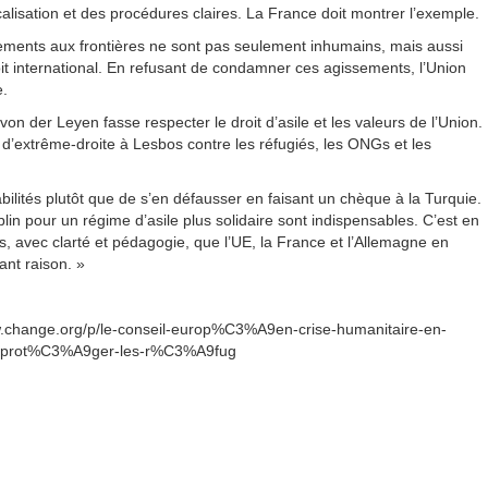
lisation et des procédures claires. La France doit montrer l’exemple.
ulements aux frontières ne sont pas seulement inhumains, mais aussi
oit international. En refusant de condamner ces agissements, l’Union
e.
n der Leyen fasse respecter le droit d’asile et les valeurs de l’Union. I
 d’extrême-droite à Lesbos contre les réfugiés, les ONGs et les
ilités plutôt que de s’en défausser en faisant un chèque à la Turquie.
in pour un régime d’asile plus solidaire sont indispensables. C’est en
, avec clarté et pédagogie, que l’UE, la France et l’Allemagne en
ant raison. »
www.change.org/p/le-conseil-europ%C3%A9en-crise-humanitaire-en-
nt-prot%C3%A9ger-les-r%C3%A9fug