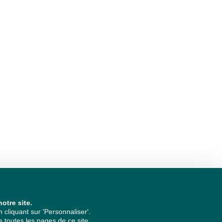
otre site.
cliquant sur 'Personnaliser'.
 toutes les pages de ce site.