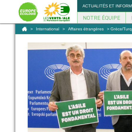
Panneau de gestion des cookies
ACTUALITÉS ET INFOR
NOTRE ÉQUIPE
>
International
>
Affaires étrangères
> Grèce/Turqui