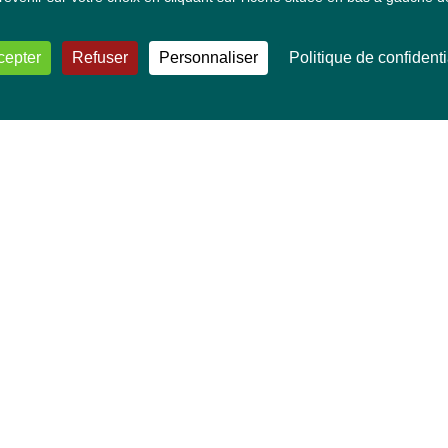
cepter
Refuser
Personnaliser
Politique de confidenti
VOS DÉPUTÉ·E·S EUROPÉEN·NE·S
Mélissa Camara
David Cormand
Mounir Satouri
Majdouline Sbaï
Marie Toussaint
TOUTES NOS THÉMATIQUES
Agriculture et pêche
Alimentation
Bien-être animal
Climat et énergie
Commerce