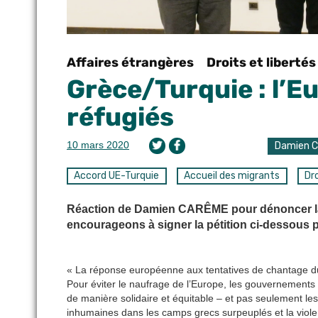
Affaires étrangères
Droits et libertés
Grèce/Turquie : l’E
réfugiés
10 mars 2020
Damien 
Accord UE-Turquie
Accueil des migrants
Dro
Réaction de Damien CARÊME pour dénoncer la s
encourageons à signer la pétition ci-dessous p
« La réponse européenne aux tentatives de chantage du 
Pour éviter le naufrage de l’Europe, les gouvernements
de manière solidaire et équitable – et pas seulement le
inhumaines dans les camps grecs surpeuplés et la violen