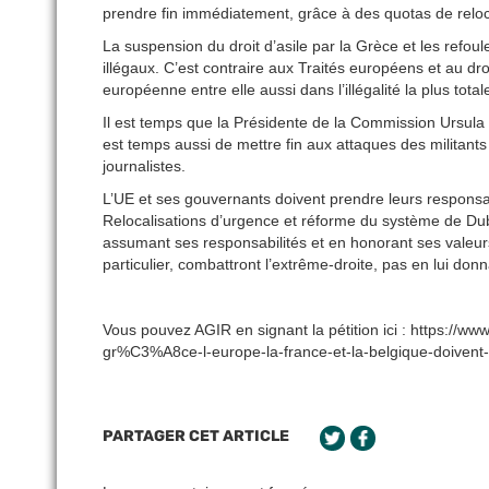
prendre fin immédiatement, grâce à des quotas de reloca
La suspension du droit d’asile par la Grèce et les refo
illégaux. C’est contraire aux Traités européens et au dr
européenne entre elle aussi dans l’illégalité la plus total
Il est temps que la Présidente de la Commission Ursula vo
est temps aussi de mettre fin aux attaques des militants
journalistes.
L’UE et ses gouvernants doivent prendre leurs responsab
Relocalisations d’urgence et réforme du système de Dubl
assumant ses responsabilités et en honorant ses valeurs
particulier, combattront l’extrême-droite, pas en lui donn
Vous pouvez AGIR en signant la pétition ici : https://
gr%C3%A8ce-l-europe-la-france-et-la-belgique-doive
PARTAGER CET ARTICLE