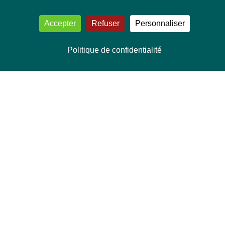
Accepter
Refuser
Personnaliser
Politique de confidentialité
NOUS CONTACTER
Délégation Europe Ecologie
Groupe Verts/ALE du Parlement européen
ASP 06E210, Rue Wiertz 60,
B-1047 Bruxelles