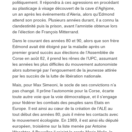
politiquement. Il répondra à ces agressions en procédant
au plasticage à visage découvert de la cave d’Aghjone,
un an après les événements d’Aleria, alors qu’Edmond
attend son procès. Plusieurs années durant, il a connu la
clandestinité puis la prison, avant l’amnistie obtenue lors
de l’élection de François Mitterrand.
Dans le courant des années 80 et 90, alors que son frère
Edmond avait été éloigné par la maladie après un
premier grand succès aux élections de l’Assemblée de
Corse en août 82, il prend les rênes de l’UPC, assumant
les années les plus difficiles du mouvement autonomiste
alors submergé par l’engouement de la jeunesse attirée
par les succès de la lutte de libération nationale.
Mais, pour Max Simeoni, le socle de ses convictions n’a
pas changé. Il prône l’autonomie pour la Corse, écarte
toute autre voie que la voie démocratique, et il s’engage
pour fédérer les combats des peuples sans Etats en
Europe. Il est ainsi au cœur de la création de l’ALE au
tout début des années 80, puis il mène les contacts avec
le mouvement écologiste. En 1989, il est ainsi élu député
européen, troisième sur la liste menée par Antoine
Waechter. A Bruxelles il rejoint le sarde Mario Melis, le