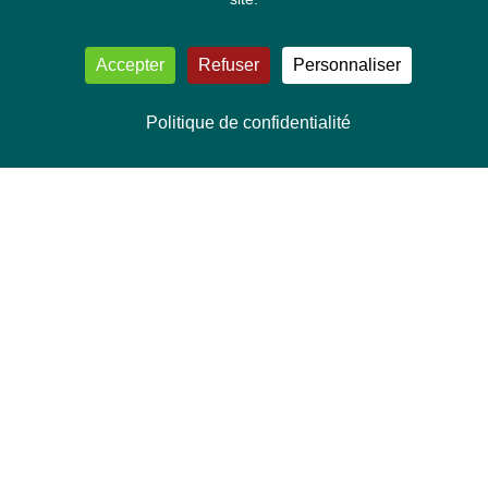
Accepter
Refuser
Personnaliser
Politique de confidentialité
NOUS CONTACTER
Délégation Europe Ecologie
Groupe Verts/ALE du Parlement européen
ASP 06E210, Rue Wiertz 60,
B-1047 Bruxelles