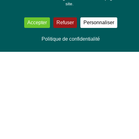
site.
Accepter
Refuser
Personnaliser
Politique de confidentialité
NOUS CONTACTER
Délégation Europe Ecologie
Groupe Verts/ALE du Parlement européen
ASP 06E210, Rue Wiertz 60,
B-1047 Bruxelles