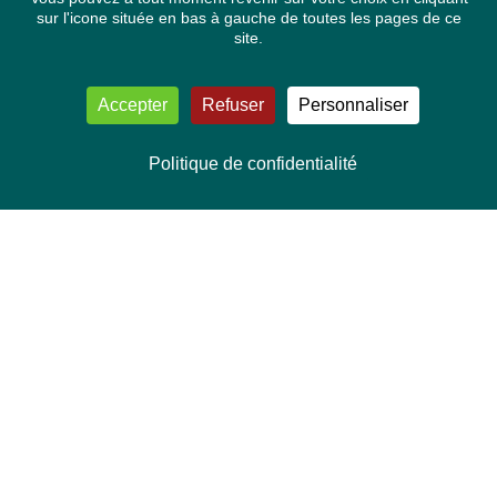
sur l'icone située en bas à gauche de toutes les pages de ce
site.
Accepter
Refuser
Personnaliser
Politique de confidentialité
NOUS CONTACTER
Délégation Europe Ecologie
Groupe Verts/ALE du Parlement européen
ASP 06E210, Rue Wiertz 60,
B-1047 Bruxelles