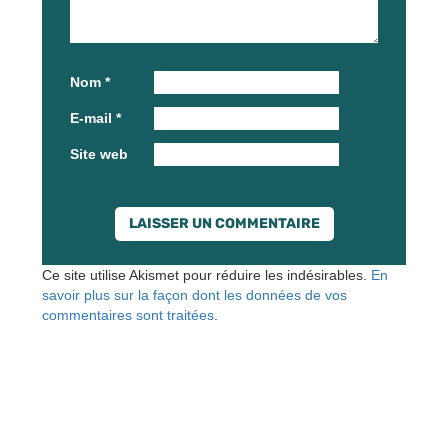
Nom
*
E-mail
*
Site web
Ce site utilise Akismet pour réduire les indésirables.
En
savoir plus sur la façon dont les données de vos
commentaires sont traitées
.