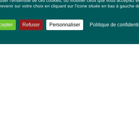
ser l'ensemble de ces cookies, ou modifier ceux que vous acceptez en 
venir sur votre choix en cliquant sur l'icone située en bas à gauche de
cepter
Refuser
Personnaliser
Politique de confidenti
VOS DÉPUTÉ·E·S EUROPÉEN·NE·S
Mélissa Camara
David Cormand
Mounir Satouri
Majdouline Sbaï
Marie Toussaint
TOUTES NOS THÉMATIQUES
Agriculture et pêche
Alimentation
Bien-être animal