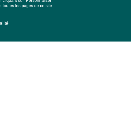
cliquant sur 'Personnaliser'.
 toutes les pages de ce site.
alité
ARCHIVES PAR ANNÉES
2026
2025
2024
2023
2022
2021
2020
2019
2018
2017
2016
2015
2014
2013
2012
2011
2010
2009
2008
2007
2006
2005