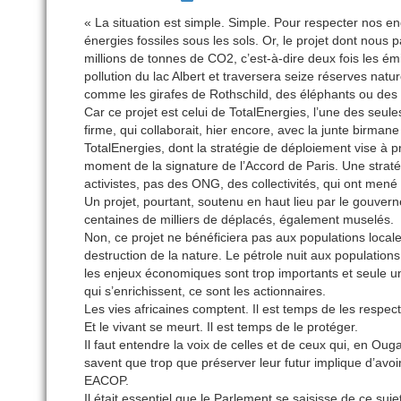
« La situation est simple. Simple. Pour respecter nos 
énergies fossiles sous les sols. Or, le projet dont nous 
millions de tonnes de CO2, c’est-à-dire deux fois les é
pollution du lac Albert et traversera seize réserves nat
comme les girafes de Rothschild, des éléphants ou des
Car ce projet est celui de TotalEnergies, l’une des seu
firme, qui collaborait, hier encore, avec la junte birman
TotalEnergies, dont la stratégie de déploiement vise à p
moment de la signature de l’Accord de Paris. Une stratégi
activistes, pas des ONG, des collectivités, qui ont mené
Un projet, pourtant, soutenu en haut lieu par le gouver
centaines de milliers de déplacés, également muselés.
Non, ce projet ne bénéficiera pas aux populations locales
destruction de la nature. Le pétrole nuit aux populations
les enjeux économiques sont trop importants et seule un
qui s’enrichissent, ce sont les actionnaires.
Les vies africaines comptent. Il est temps de les respect
Et le vivant se meurt. Il est temps de le protéger.
Il faut entendre la voix de celles et de ceux qui, en Ou
savent que trop que préserver leur futur implique d’a
EACOP.
Il était essentiel que le Parlement se saisisse de ce su