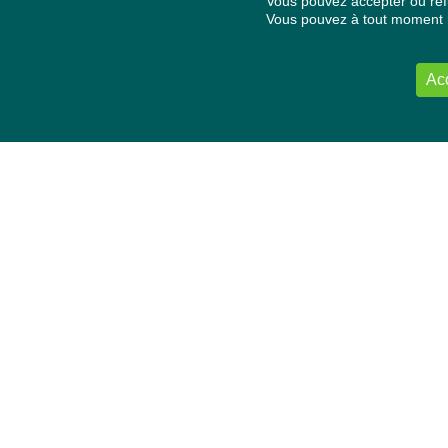
Vous pouvez accepter ou refu
Vous pouvez à tout moment re
Ac
NOUS CONTACTER
Délégation Europe Ecologie
Groupe Verts/ALE du Parlement européen
ASP 06E210, Rue Wiertz 60,
B-1047 Bruxelles