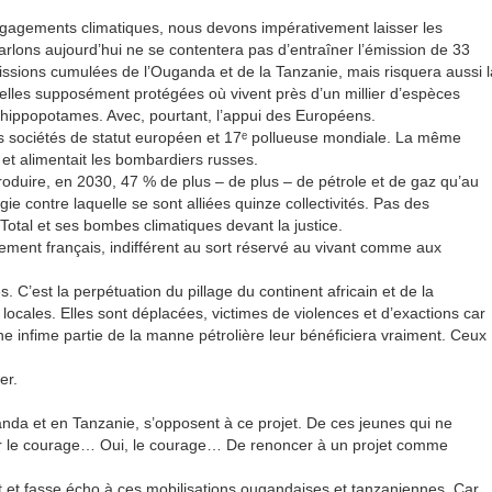
engagements climatiques, nous devons impérativement laisser les
parlons aujourd’hui ne se contentera pas d’entraîner l’émission de 33
missions cumulées de l’Ouganda et de la Tanzanie, mais risquera aussi l
urelles supposément protégées où vivent près d’un millier d’espèces
 hippopotames. Avec, pourtant, l’appui des Européens.
les sociétés de statut européen et 17ᵉ pollueuse mondiale. La même
e et alimentait les bombardiers russes.
roduire, en 2030, 47 % de plus – de plus – de pétrole et de gaz qu’au
e contre laquelle se sont alliées quinze collectivités. Pas des
 Total et ses bombes climatiques devant la justice.
nement français, indifférent au sort réservé au vivant comme aux
. C’est la perpétuation du pillage du continent africain et de la
 locales. Elles sont déplacées, victimes de violences et d’exactions car
e infime partie de la manne pétrolière leur bénéficiera vraiment. Ceux
er.
ganda et en Tanzanie, s’opposent à ce projet. De ces jeunes qui ne
voir le courage… Oui, le courage… De renoncer à un projet comme
jet et fasse écho à ces mobilisations ougandaises et tanzaniennes. Car