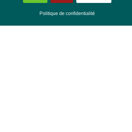
Politique de confidentialité
NOUS CONTACTER
Délégation Europe Ecologie
Groupe Verts/ALE du Parlement européen
ASP 06E210, Rue Wiertz 60,
B-1047 Bruxelles