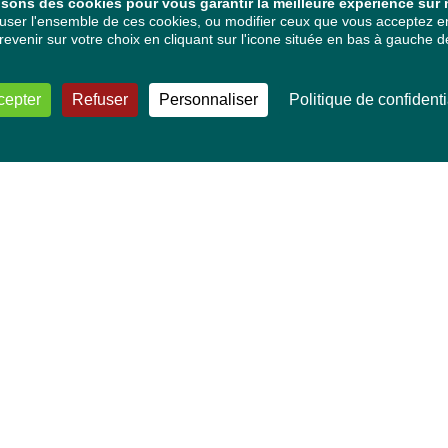
isons des cookies pour vous garantir la meilleure expérience sur n
ser l'ensemble de ces cookies, ou modifier ceux que vous acceptez en 
venir sur votre choix en cliquant sur l'icone située en bas à gauche de
cepter
Refuser
Personnaliser
Politique de confidenti
VOS DÉPUTÉ·E·S EUROPÉEN·NE·S
Mélissa Camara
David Cormand
Mounir Satouri
Majdouline Sbaï
Marie Toussaint
TOUTES NOS THÉMATIQUES
Agriculture et pêche
Alimentation