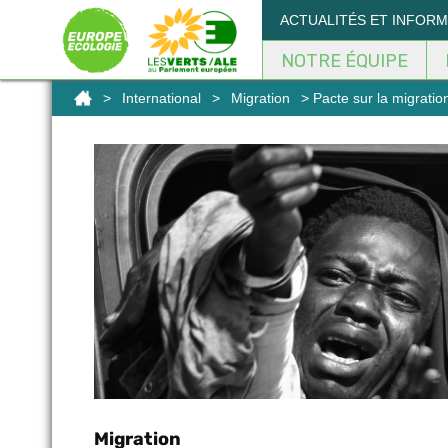
Panneau de gestion des cookies
ACTUALITÉS ET INFOR
NOTRE ÉQUIPE
>
International
>
Migration
> Pacte sur la migration
Migration