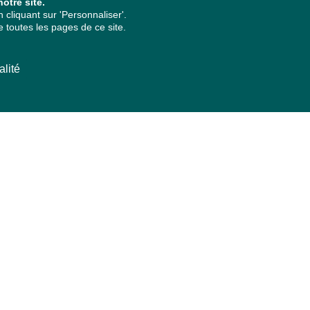
otre site.
cliquant sur 'Personnaliser'.
 toutes les pages de ce site.
alité
ARCHIVES PAR ANNÉES
2026
2025
2024
2023
2022
2021
2020
2019
2018
2017
2016
2015
2014
2013
2012
2011
2010
2009
2008
2007