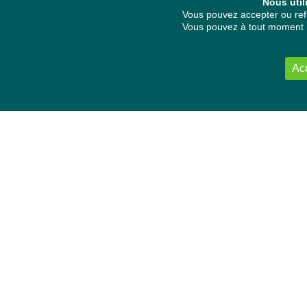
Nous util
Vous pouvez accepter ou refu
Vous pouvez à tout moment re
Ac
NOUS CONTACTER
Délégation Europe Ecologie
Groupe Verts/ALE du Parlement européen
ASP 06E210, Rue Wiertz 60,
B-1047 Bruxelles