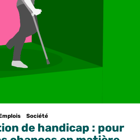
Emplois
Société
ion de handicap : pour
des chances en matière