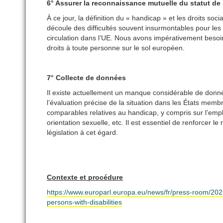
6° Assurer la reconnaissance mutuelle du statut d
À ce jour, la définition du « handicap » et les droits soci
découle des difficultés souvent insurmontables pour les p
circulation dans l’UE. Nous avons impérativement besoin 
droits à toute personne sur le sol européen.
7° Collecte de données
Il existe actuellement un manque considérable de donnée
l’évaluation précise de la situation dans les États mem
comparables relatives au handicap, y compris sur l’empl
orientation sexuelle, etc. Il est essentiel de renforcer l
législation à cet égard.
Contexte et procédure
https://www.europarl.europa.eu/news/fr/press-room/20
persons-with-disabilities