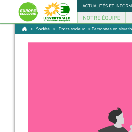
Panneau de gestion des cookies
ACTUALITÉS ET INFOR
NOTRE ÉQUIPE
>
Société
>
Droits sociaux
> Personnes en situatio