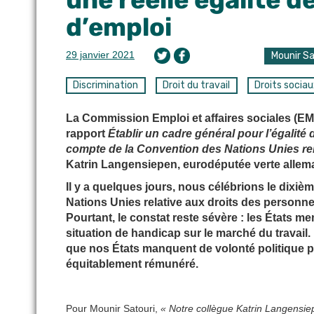
d’emploi
29 janvier 2021
Mounir Sa
Discrimination
Droit du travail
Droits socia
La Commission Emploi et affaires sociales (E
rapport
Établir un cadre général pour l’égalité 
compte de la Convention des Nations Unies rel
Katrin Langensiepen, eurodéputée verte alle
Il y a quelques jours, nous célébrions le dixiè
Nations Unies relative aux droits des personn
Pourtant, le constat reste sévère : les États 
situation de handicap sur le marché du travail
que nos États manquent de volonté politique pou
équitablement rémunéré.
Pour Mounir Satouri,
« Notre collègue Katrin Langensiep