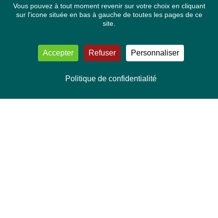
Vous pouvez à tout moment revenir sur votre choix en cliquant
sur l'icone située en bas à gauche de toutes les pages de ce
site.
Accepter
Refuser
Personnaliser
Politique de confidentialité
NOUS CONTACTER
Délégation Europe Ecologie
Groupe Verts/ALE du Parlement européen
ASP 06E210, Rue Wiertz 60,
B-1047 Bruxelles