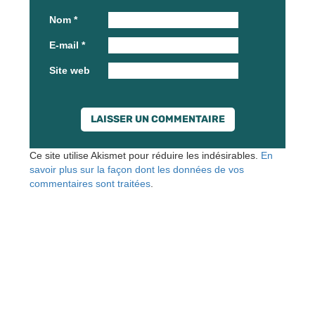
Nom
*
E-mail
*
Site web
Ce site utilise Akismet pour réduire les indésirables.
En
savoir plus sur la façon dont les données de vos
commentaires sont traitées
.