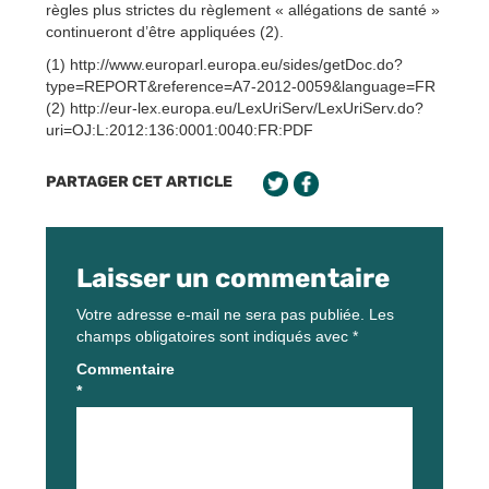
règles plus strictes du règlement « allégations de santé »
continueront d’être appliquées (2).
(1) http://www.europarl.europa.eu/sides/getDoc.do?
type=REPORT&reference=A7-2012-0059&language=FR
(2) http://eur-lex.europa.eu/LexUriServ/LexUriServ.do?
uri=OJ:L:2012:136:0001:0040:FR:PDF
PARTAGER CET ARTICLE
Laisser un commentaire
Votre adresse e-mail ne sera pas publiée.
Les
champs obligatoires sont indiqués avec
*
Commentaire
*