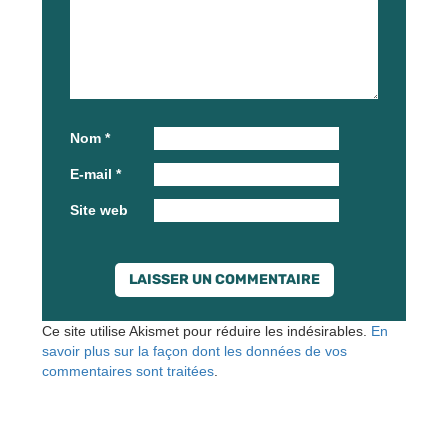
Nom
*
E-mail
*
Site web
Ce site utilise Akismet pour réduire les indésirables.
En
savoir plus sur la façon dont les données de vos
commentaires sont traitées
.