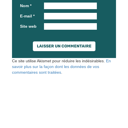
Nom
*
E-mail
*
Site web
Ce site utilise Akismet pour réduire les indésirables.
En
savoir plus sur la façon dont les données de vos
commentaires sont traitées
.