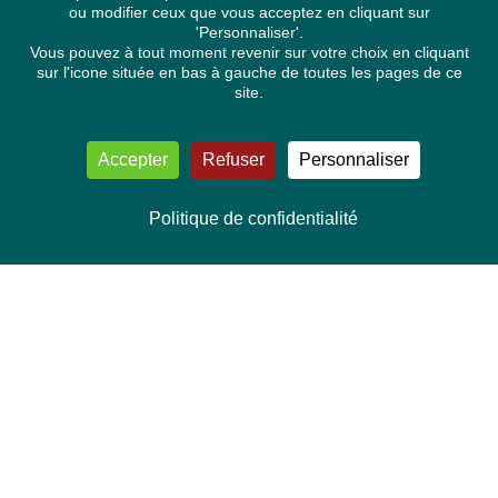
ou modifier ceux que vous acceptez en cliquant sur
'Personnaliser'.
Vous pouvez à tout moment revenir sur votre choix en cliquant
sur l'icone située en bas à gauche de toutes les pages de ce
site.
Accepter
Refuser
Personnaliser
Politique de confidentialité
NOUS CONTACTER
Délégation Europe Ecologie
Groupe Verts/ALE du Parlement européen
ASP 06E210, Rue Wiertz 60,
B-1047 Bruxelles