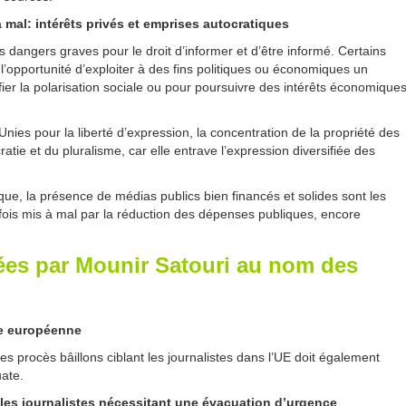
 mal: intérêts privés et emprises autocratiques
ngers graves pour le droit d’informer et d’être informé. Certains
l’opportunité d’exploiter à des fins politiques ou économiques un
ier la polarisation sociale ou pour poursuivre des intérêts économique
ies pour la liberté d’expression, la concentration de la propriété des
tie et du pluralisme, car elle entrave l’expression diversifiée des
ique, la présence de médias publics bien financés et solides sont les
fois mis à mal par la réduction des dépenses publiques, encore
es par Mounir Satouri au nom des
ie européenne
es procès bâillons ciblant les journalistes dans l’UE doit également
uate.
er les journalistes nécessitant une évacuation d’urgence