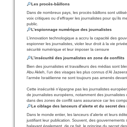
Les procès-bâillons
Dans de nombreux pays, les procès-bâillons sont utilisés 
voix critiques ou d’effrayer les journalistes pour qu’ils m
public.
L’espionnage numérique des journalistes
L’innovation technologique a accru la capacité des gouv
espionner les journalistes, violer leur droit à la vie priv
sécurité numérique et leur imposer la censure
L’insécurité des journalistes en zone de conflits
Bien des journalistes et travailleurs des médias sont ble
Abu Akleh, l’un des visages les plus connus d’Al Jazee
l’armée Israëlienne ne sont toujours pas amenés devant 
Cette insécurité n’épargne pas les journalistes europé
de journalistes européens, notamment des journalistes d
dans des zones de conflit sans assurance car les compa
Le ciblage des lanceurs d’alerte et du secret des
Dans le monde entier, les lanceurs d’alerte et leurs édite
justifiant leur publication. Souvent, des gouvernements s
balayant également, de ce fait, le principe du secret de