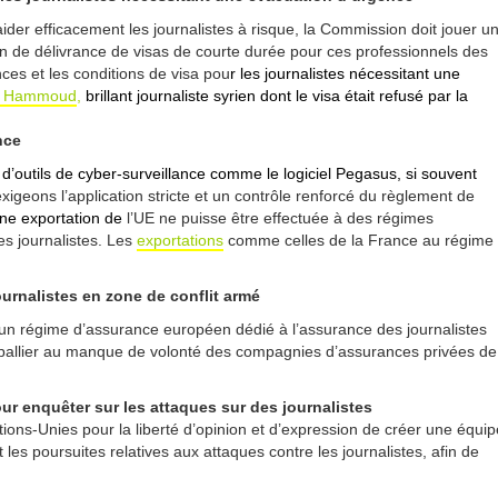
’aider efficacement les journalistes à risque, la Commission doit jouer u
en de délivrance de visas de courte durée pour ces professionnels des
ces et les conditions de visa pou
r les journalistes nécessitant une
 Hammoud
,
brillant journaliste syrien dont le visa était refusé par la
ance
d’outils de cyber-surveillance comme le logiciel Pegasus, si souvent
igeons l’application stricte et un contrôle renforcé du règlement de
ne exportation de
l’UE ne puisse être effectuée à des régimes
es journalistes. Les
exportations
comme celles de la France au régime
urnalistes en zone de conflit armé
un régime d’assurance européen dédié à l’assurance des journalistes
e pallier au manque de volonté des compagnies d’assurances privées de
our enquêter sur les attaques sur des journalistes
ons-Unies pour la liberté d’opinion et d’expression de créer une équip
 les poursuites relatives aux attaques contre les journalistes, afin de