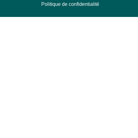
Politique de confidentialité
NOUS CONTACTER
Délégation Europe Ecologie
Groupe Verts/ALE du Parlement européen
ASP 06E210, Rue Wiertz 60,
B-1047 Bruxelles