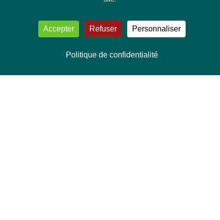
Accepter
Refuser
Personnaliser
Politique de confidentialité
NOUS CONTACTER
Délégation Europe Ecologie
Groupe Verts/ALE du Parlement européen
ASP 06E210, Rue Wiertz 60,
B-1047 Bruxelles