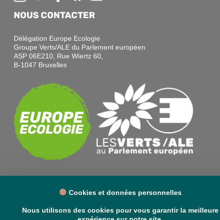
NOUS CONTACTER
Délégation Europe Ecologie
Groupe Verts/ALE du Parlement européen
ASP 06E210, Rue Wiertz 60,
B-1047 Bruxelles
Cookies et données personnelles
Nous utilisons des cookies pour vous garantir la meilleure
VOS DÉPUTÉ·E·S EUROPÉEN·NE·S
expérience sur notre site.