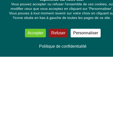
Vous pouvez accepter ou refuser l'ensemble de ces cookies, ou
Mélissa Camara
modifier ceux que vous acceptez en cliquant sur 'Personnaliser'.
David Cormand
Vous pouvez à tout moment revenir sur votre choix en cliquant s
Mounir Satouri
l'icone située en bas à gauche de toutes les pages de ce site.
Majdouline Sbaï
Marie Toussaint
TOUTES NOS THÉMATIQUES
Accepter
Refuser
Personnaliser
Agriculture et pêche
Alimentation
Politique de confidentialité
Bien-être animal
Climat et énergie
Commerce
Culture
Droits et libertés
Economie
Environnement et santé
Institutions européennes
Institutions européennes
International
Médias
Mers et océans
Minorités
Mobilité