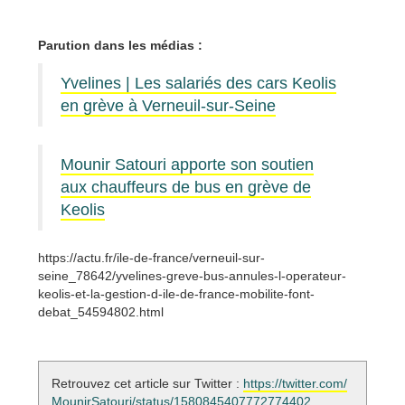
Parution dans les médias :
Yvelines | Les salariés des cars Keolis
en grève à Verneuil-sur-Seine
Mounir Satouri apporte son soutien
aux chauffeurs de bus en grève de
Keolis
https://actu.fr/ile-de-france/verneuil-sur-
seine_78642/yvelines-greve-bus-annules-l-operateur-
keolis-et-la-gestion-d-ile-de-france-mobilite-font-
debat_54594802.html
Retrouvez cet article sur Twitter :
https://twitter.com/
MounirSatouri/status/1580845407772774402