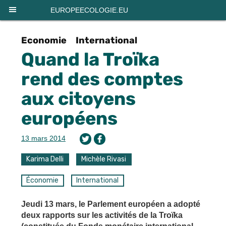
Panneau de gestion des cookies
EUROPEECOLOGIE.EU
Economie
International
Quand la Troïka
rend des comptes
aux citoyens
européens
13 mars 2014
Karima Delli
Michèle Rivasi
Économie
International
Jeudi 13 mars, le Parlement européen a adopté
deux rapports sur les activités de la Troïka