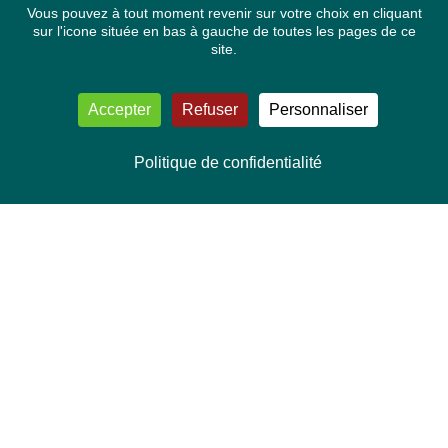
Vous pouvez à tout moment revenir sur votre choix en cliquant
sur l'icone située en bas à gauche de toutes les pages de ce
site.
Accepter
Refuser
Personnaliser
Politique de confidentialité
NOUS CONTACTER
Délégation Europe Ecologie
Groupe Verts/ALE du Parlement européen
ASP 06E210, Rue Wiertz 60,
B-1047 Bruxelles