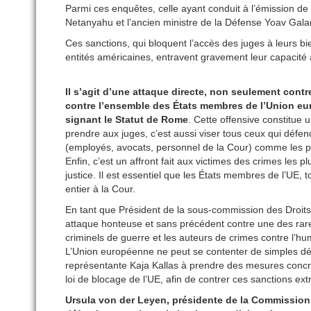
Parmi ces enquêtes, celle ayant conduit à l’émission de
Netanyahu et l’ancien ministre de la Défense Yoav Galan
Ces sanctions, qui bloquent l’accès des juges à leurs bi
entités américaines, entravent gravement leur capacité à
Il s’agit d’une attaque directe, non seulement contre
contre l’ensemble des États membres de l’Union eu
signant le Statut de Rome
. Cette offensive constitue 
prendre aux juges, c’est aussi viser tous ceux qui défe
(employés, avocats, personnel de la Cour) comme les per
Enfin, c’est un affront fait aux victimes des crimes les 
justice. Il est essentiel que les États membres de l’UE, 
entier à la Cour.
En tant que Président de la sous-commission des Droi
attaque honteuse et sans précédent contre une des rares 
criminels de guerre et les auteurs de crimes contre l’hu
L’Union européenne ne peut se contenter de simples décl
représentante Kaja Kallas à prendre des mesures concrè
loi de blocage de l’UE, afin de contrer ces sanctions extra
Ursula von der Leyen, présidente de la Commission 