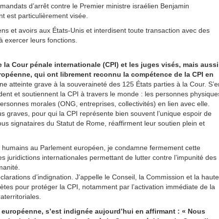
 mandats d’arrêt contre le Premier ministre israélien Benjamin
t est particulièrement visée.
ens et avoirs aux États-Unis et interdisent toute transaction avec des
 exercer leurs fonctions.
 la Cour pénale internationale (CPI) et les juges visés, mais aussi
ropéenne, qui ont librement reconnu la compétence de la CPI en
une atteinte grave à la souveraineté des 125 États parties à la Cour. S’e
ndent et soutiennent la CPI à travers le monde : les personnes physique
sonnes morales (ONG, entreprises, collectivités) en lien avec elle.
plus graves, pour qui la CPI représente bien souvent l’unique espoir de
tous signataires du Statut de Rome, réaffirment leur soutien plein et
ts humains au Parlement européen, je condamne fermement cette
juridictions internationales permettant de lutter contre l’impunité des
manité.
arations d’indignation. J’appelle le Conseil, la Commission et la haute
tes pour protéger la CPI, notamment par l’activation immédiate de la
territoriales.
européenne, s’est indignée aujourd’hui en affirmant : « Nous