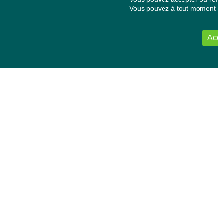
Vous pouvez à tout moment re
Ac
NOUS CONTACTER
Délégation Europe Ecologie
Groupe Verts/ALE du Parlement européen
ASP 06E210, Rue Wiertz 60,
B-1047 Bruxelles