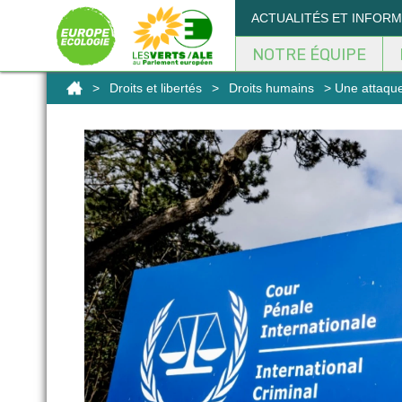
Panneau de gestion des cookies
ACTUALITÉS ET INFOR
NOTRE ÉQUIPE
>
Droits et libertés
>
Droits humains
> Une attaque 