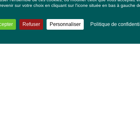
venir sur votre choix en cliquant sur l'icone située en bas à gauche de
cepter
Refuser
Personnaliser
Politique de confidenti
VOS DÉPUTÉ·E·S EUROPÉEN·NE·S
Mélissa Camara
David Cormand
Mounir Satouri
Majdouline Sbaï
Marie Toussaint
TOUTES NOS THÉMATIQUES
Agriculture et pêche
Alimentation
Bien-être animal