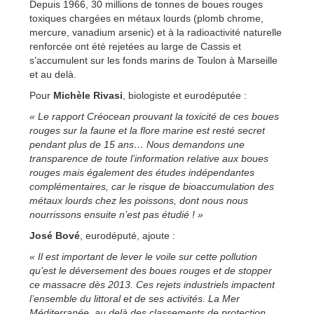
Depuis 1966, 30 millions de tonnes de boues rouges
toxiques chargées en métaux lourds (plomb chrome,
mercure, vanadium arsenic) et à la radioactivité naturelle
renforcée ont été rejetées au large de Cassis et
s’accumulent sur les fonds marins de Toulon à Marseille
et au delà.
Pour
Michèle Rivasi
, biologiste et eurodéputée :
« Le rapport Créocean prouvant la toxicité de ces boues
rouges sur la faune et la flore marine est resté secret
pendant plus de 15 ans… Nous demandons une
transparence de toute l’information relative aux boues
rouges mais également des études indépendantes
complémentaires, car le risque de bioaccumulation des
métaux lourds chez les poissons, dont nous nous
nourrissons ensuite n’est pas étudié ! »
José Bové
, eurodéputé, ajoute :
« Il est important de lever le voile sur cette pollution
qu’est le déversement des boues rouges et de stopper
ce massacre dès 2013. Ces rejets industriels impactent
l’ensemble du littoral et de ses activités. La Mer
Méditerranée, au delà des classements de protection,