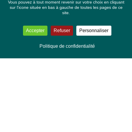
Vous pouvez à tout moment revenir sur votre choix en cliquant
sur l'icone située en bas à gauche de toutes les pages de ce
site.
Accepter
Refuser
Personnaliser
Politique de confidentialité
NOUS CONTACTER
Délégation Europe Ecologie
Groupe Verts/ALE du Parlement européen
ASP 06E210, Rue Wiertz 60,
B-1047 Bruxelles