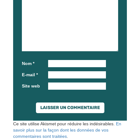
Nom
*
E-mail
*
Site web
Ce site utilise Akismet pour réduire les indésirables.
En
savoir plus sur la façon dont les données de vos
commentaires sont traitées
.