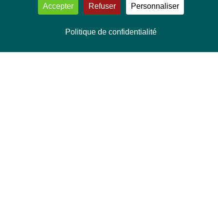
Accepter
Refuser
Personnaliser
Politique de confidentialité
NOUS CONTACTER
Délégation Europe Ecologie
Groupe Verts/ALE du Parlement européen
ASP 06E210, Rue Wiertz 60,
B-1047 Bruxelles