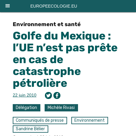
Panneau de gestion des cookies
EUROPEECOLOGIE.EU
Environnement et santé
Golfe du Mexique :
l’UE n’est pas prête
en cas de
catastrophe
pétrolière
22 juin 2010
Délégation
Michèle Rivasi
Communiqués de presse
Environnement
Sandrine Bélier