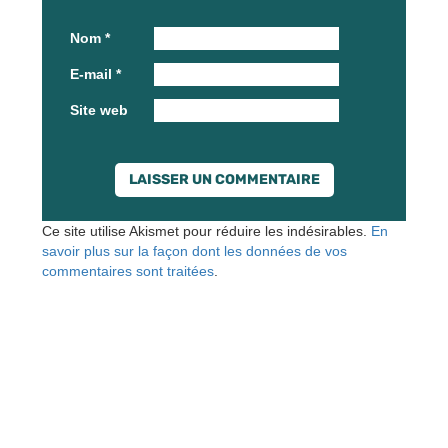
Nom
*
E-mail
*
Site web
Ce site utilise Akismet pour réduire les indésirables.
En
savoir plus sur la façon dont les données de vos
commentaires sont traitées
.