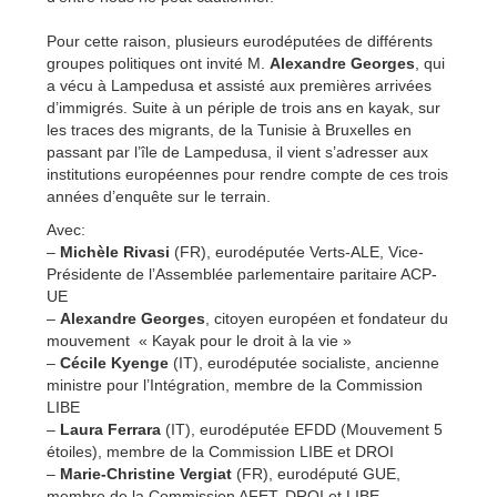
Pour cette raison, plusieurs eurodéputées de différents
groupes politiques ont invité M.
Alexandre Georges
, qui
a vécu à Lampedusa et assisté aux premières arrivées
d’immigrés. Suite à un périple de trois ans en kayak, sur
les traces des migrants, de la Tunisie à Bruxelles en
passant par l’île de Lampedusa, il vient s’adresser aux
institutions européennes pour rendre compte de ces trois
années d’enquête sur le terrain.
Avec:
–
Michèle Rivasi
(FR), eurodéputée Verts-ALE, Vice-
Présidente de l’Assemblée parlementaire paritaire ACP-
UE
–
Alexandre Georges
, citoyen européen et fondateur du
mouvement « Kayak pour le droit à la vie »
–
Cécile Kyenge
(IT), eurodéputée socialiste, ancienne
ministre pour l’Intégration, membre de la Commission
LIBE
–
Laura Ferrara
(IT), eurodéputée EFDD (Mouvement 5
étoiles), membre de la Commission LIBE et DROI
–
Marie-Christine Vergiat
(FR), eurodéputé GUE,
membre de la Commission AFET, DROI et LIBE