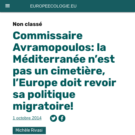
Panneau de gestion des cookies
EUROPEECOLOGIE.EU
Non classé
Commissaire
Avramopoulos: la
Méditerranée n’est
pas un cimetière,
l’Europe doit revoir
sa politique
migratoire!
1 octobre 2014
Michèle Rivasi