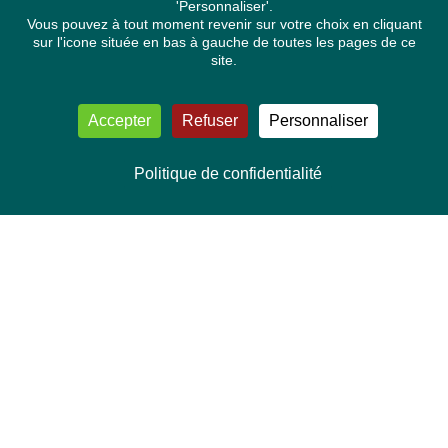
'Personnaliser'.
Vous pouvez à tout moment revenir sur votre choix en cliquant
sur l'icone située en bas à gauche de toutes les pages de ce
site.
Accepter
Refuser
Personnaliser
Politique de confidentialité
NOUS CONTACTER
Délégation Europe Ecologie
Groupe Verts/ALE du Parlement européen
ASP 06E210, Rue Wiertz 60,
B-1047 Bruxelles