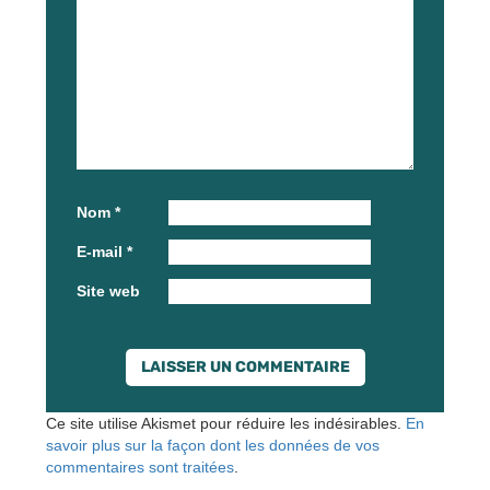
Nom
*
E-mail
*
Site web
Ce site utilise Akismet pour réduire les indésirables.
En
savoir plus sur la façon dont les données de vos
commentaires sont traitées
.