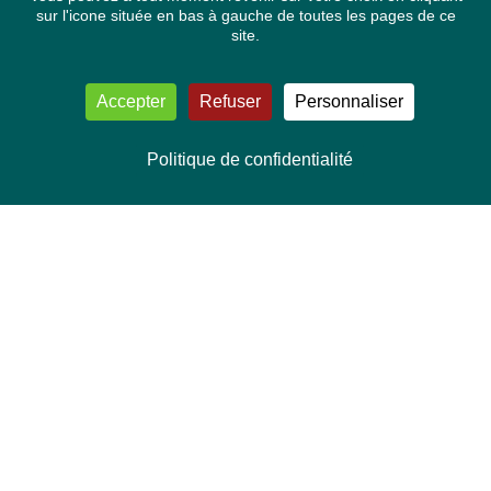
sur l'icone située en bas à gauche de toutes les pages de ce
site.
Accepter
Refuser
Personnaliser
Politique de confidentialité
NOUS CONTACTER
Délégation Europe Ecologie
Groupe Verts/ALE du Parlement européen
ASP 06E210, Rue Wiertz 60,
B-1047 Bruxelles