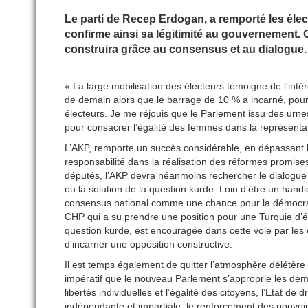
Le parti de Recep Erdogan, a remporté les électi
confirme ainsi sa légitimité au gouvernement. 
construira grâce au consensus et au dialogu
« La large mobilisation des électeurs témoigne de l’inté
de demain alors que le barrage de 10 % a incarné, pour 
électeurs. Je me réjouis que le Parlement issu des urnes
pour consacrer l’égalité des femmes dans la représentat
L’AKP, remporte un succès considérable, en dépassant l
responsabilité dans la réalisation des réformes promise
députés, l’AKP devra néanmoins rechercher le dialogue 
ou la solution de la question kurde. Loin d’être un hand
consensus national comme une chance pour la démocratisat
CHP qui a su prendre une position pour une Turquie d’ég
question kurde, est encouragée dans cette voie par les é
d’incarner une opposition constructive.
Il est temps également de quitter l’atmosphère délétère e
impératif que le nouveau Parlement s’approprie les dem
libertés individuelles et l’égalité des citoyens, l’Etat de
indépendante et impartiale, le renforcement des pouvoirs