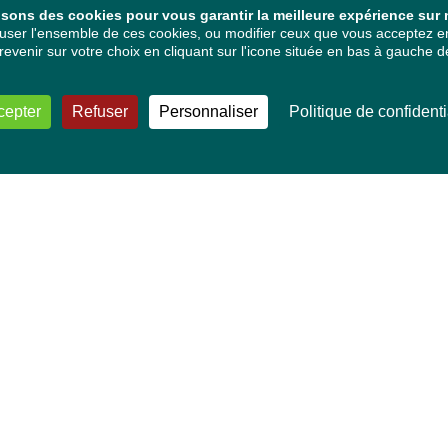
isons des cookies pour vous garantir la meilleure expérience sur n
ser l'ensemble de ces cookies, ou modifier ceux que vous acceptez en 
venir sur votre choix en cliquant sur l'icone située en bas à gauche de
cepter
Refuser
Personnaliser
Politique de confidenti
VOS DÉPUTÉ·E·S EUROPÉEN·NE·S
Mélissa Camara
David Cormand
Mounir Satouri
Majdouline Sbaï
Marie Toussaint
TOUTES NOS THÉMATIQUES
Agriculture et pêche
Alimentation