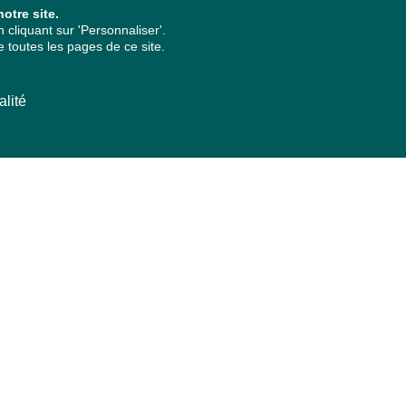
otre site.
cliquant sur 'Personnaliser'.
 toutes les pages de ce site.
alité
ARCHIVES PAR ANNÉES
2026
2025
2024
2023
2022
2021
2020
2019
2018
2017
2016
2015
2014
2013
2012
2011
2010
2009