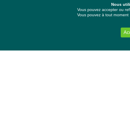
Nous util
Vous pouvez accepter ou refu
Vous pouvez à tout moment re
Ac
NOUS CONTACTER
Délégation Europe Ecologie
Groupe Verts/ALE du Parlement européen
ASP 06E210, Rue Wiertz 60,
B-1047 Bruxelles