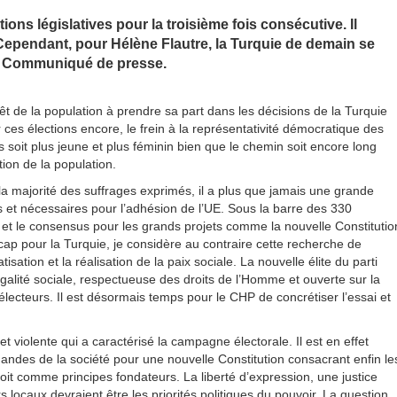
ons législatives pour la troisième fois consécutive. Il
Cependant, pour Hélène Flautre, la Turquie de demain se
e. Communiqué de presse.
rêt de la population à prendre sa part dans les décisions de la Turquie
ces élections encore, le frein à la représentativité démocratique des
 soit plus jeune et plus féminin bien que le chemin soit encore long
ion de la population.
a majorité des suffrages exprimés, il a plus que jamais une grande
s et nécessaires pour l’adhésion de l’UE. Sous la barre des 330
et le consensus pour les grands projets comme la nouvelle Constitutio
icap pour la Turquie, je considère au contraire cette recherche de
ion et la réalisation de la paix sociale. La nouvelle élite du parti
alité sociale, respectueuse des droits de l’Homme et ouverte sur la
lecteurs. Il est désormais temps pour le CHP de concrétiser l’essai et
t violente qui a caractérisé la campagne électorale. Il est en effet
andes de la société pour une nouvelle Constitution consacrant enfin le
 droit comme principes fondateurs. La liberté d’expression, une justice
 locaux devraient être les priorités politiques du pouvoir. La question