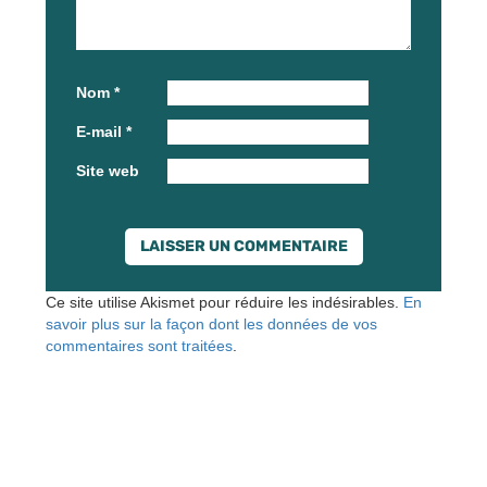
Nom
*
E-mail
*
Site web
Ce site utilise Akismet pour réduire les indésirables.
En
savoir plus sur la façon dont les données de vos
commentaires sont traitées
.