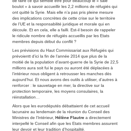
de faire ce qui semble être pour beaucoup le « sale
boulot » à savoir accueillir les 2,2 millions de réfugiés qui
ont quitté la Syrie. Mais elle n’a pas pris pleine mesure
des implications concrètes de cette crise sur le territoire
de l’UE et la responsabilité juridique et morale qui en
découle. Et en cela, elle a failli. Est-il besoin de rappeler
le ridicule nombre de réfugiés accueillis par les Etats
membres depuis début du conflit ?
Les prévisions du Haut Commissariat aux Réfugiés qui
prévoientt d’ici la fin de l’année 2014 que plus de la
moitié de la population d’avant-guerre de la Syrie de 22,5
millions aura soit fui le pays ou auront été déplacées à
l’intérieur nous obligent à retrousser les manches dès
aujourd’hui. Et nous avons des outils à utiliser, d’autres à
renforcer : le sauvetage en mer, la directive sur la
protection temporaire, les moyens consulaires, la
réinstallation…
Alors que les eurodéputés débattaient de cet accueil
lacunaire au lendemain de la réunion du Conseil des
Ministres de l’Intérieur,
Hélène Flautre
a directement
interpellé le Conseil afin que les Etats membres assurent
leur devoir et leur tradition d’hospitalité.