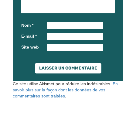
Nom
*
E-mail
*
Site web
Ce site utilise Akismet pour réduire les indésirables.
En
savoir plus sur la façon dont les données de vos
commentaires sont traitées
.