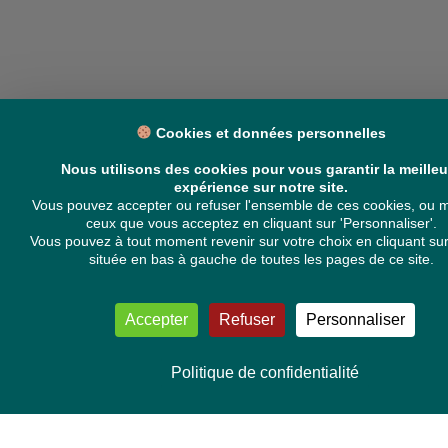
VOS DÉPUTÉ·E·S EUROPÉEN·NE·S
Cookies et données personnelles
Mélissa Camara
David Cormand
Nous utilisons des cookies pour vous garantir la meilleu
Mounir Satouri
expérience sur notre site.
Majdouline Sbaï
Vous pouvez accepter ou refuser l'ensemble de ces cookies, ou m
Marie Toussaint
ceux que vous acceptez en cliquant sur 'Personnaliser'.
Vous pouvez à tout moment revenir sur votre choix en cliquant sur
TOUTES NOS THÉMATIQUES
située en bas à gauche de toutes les pages de ce site.
Agriculture et pêche
Alimentation
Bien-être animal
Accepter
Refuser
Personnaliser
Climat et énergie
Commerce
Culture
Politique de confidentialité
Droits et libertés
Economie
Environnement et santé
Institutions européennes