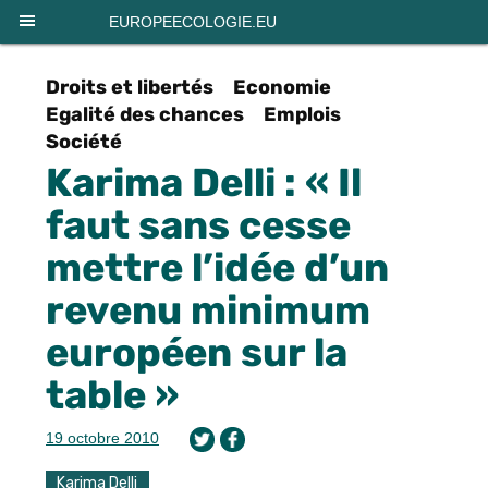
Panneau de gestion des cookies
EUROPEECOLOGIE.EU
Droits et libertés
Economie
Egalité des chances
Emplois
Société
Karima Delli : « Il
faut sans cesse
mettre l’idée d’un
revenu minimum
européen sur la
table »
19 octobre 2010
Karima Delli