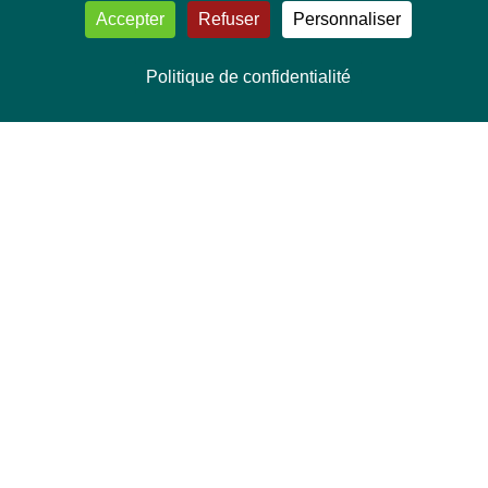
Accepter
Refuser
Personnaliser
Politique de confidentialité
NOUS CONTACTER
Délégation Europe Ecologie
Groupe Verts/ALE du Parlement européen
ASP 06E210, Rue Wiertz 60,
B-1047 Bruxelles