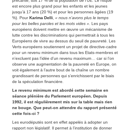
précarité, soit 17 % de la population de l’UE. Le risque
est encore plus grand pour les enfants et les jeunes
jusqu’à 17 ans (20 %) et pour les personnes âgées (19
%). Pour
Karima Delli
,
« nous n’avons plus le temps
pour les belles paroles et les mots vides »
. Les pays
européens doivent mettre en œuvre un mécanisme de
lutte contre les discriminations qui permettrait à tous les
Européens de vivre au dessus du seuil de pauvreté. Les
Verts européens soutiennent un projet de directive-cadre
pour un revenu minimum dans tous les Etats-membres et
n’excluent pas l’idée d’un revenu maximum… car si l’on
observe une augmentation de la pauvreté en Europe, on
voit également à l’autre bout de la chaîne un nombre
grandissant de personnes qui s’enrichissent par le biais
de la spéculation financière.
Le revenu minimum est abordé cette semaine en
séance plénière du Parlement européen. Depuis
1992, il est régulièrement mis sur la table mais rien
ne bouge. Que peut-on attendre du rapport présenté
cette fois-ci ?
Les eurodéputés sont en effet appelés à adopter un
rapport non législatif. Il permet à l’institution de donner