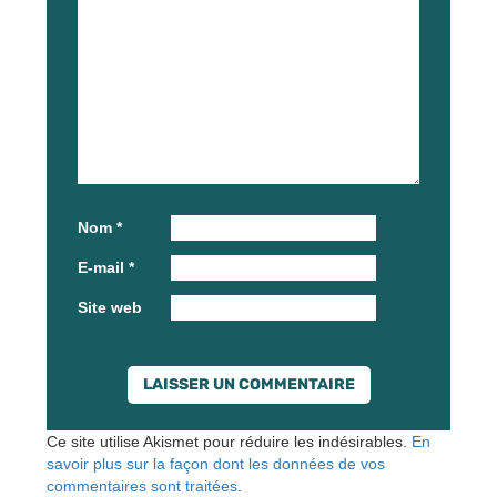
Nom
*
E-mail
*
Site web
Ce site utilise Akismet pour réduire les indésirables.
En
savoir plus sur la façon dont les données de vos
commentaires sont traitées
.