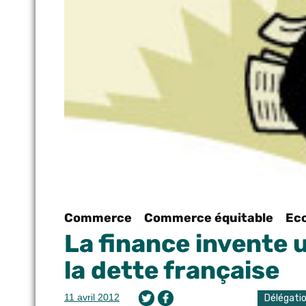
Commerce
Commerce équitable
Ec
La finance invente 
la dette française
11 avril 2012
Délégati