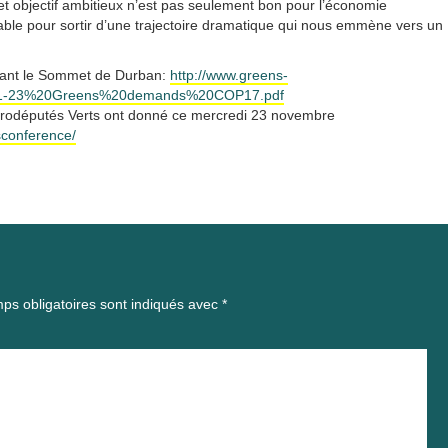
Cet objectif ambitieux n’est pas seulement bon pour l’économie
able pour sortir d’une trajectoire dramatique qui nous emmène vers un
nant le Sommet de Durban:
http://www.greens-
11-11-23%20Greens%20demands%20COP17.pdf
 eurodéputés Verts ont donné ce mercredi 23 novembre
sconference/
ps obligatoires sont indiqués avec
*