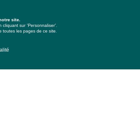
otre site.
cliquant sur 'Personnaliser'.
 toutes les pages de ce site.
alité
ARCHIVES PAR ANNÉES
2026
2025
2024
2023
2022
2021
2020
2019
2018
2017
2016
2015