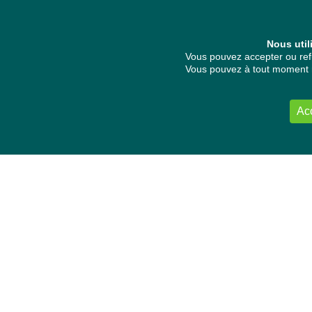
Nous util
Vous pouvez accepter ou refu
Vous pouvez à tout moment re
Ac
NOUS CONTACTER
Délégation Europe Ecologie
Groupe Verts/ALE du Parlement européen
ASP 06E210, Rue Wiertz 60,