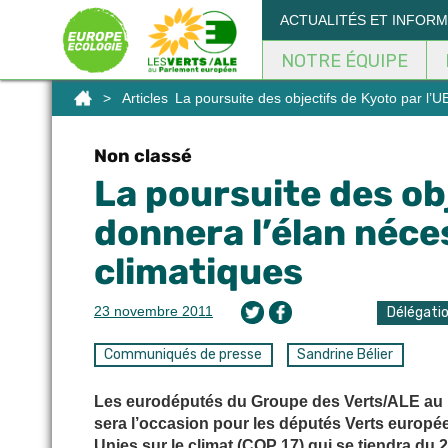
Panneau de gestion des cookies
ACTUALITÉS ET INFOR
NOTRE ÉQUIPE
>
Articles
La poursuite des objectifs de Kyoto par l’
Non classé
La poursuite des obj
donnera l’élan néce
climatiques
23 novembre 2011
Délégati
Communiqués de presse
Sandrine Bélier
Les eurodéputés du Groupe des Verts/ALE au P
sera l’occasion pour les députés Verts europée
Unies sur le climat (COP 17) qui se tiendra d