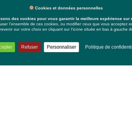
Cookies et données personnelles
isons des cookies pour vous garantir la meilleure expérience sur n
ser l'ensemble de ces cookies, ou modifier ceux que vous acceptez en 
venir sur votre choix en cliquant sur l'icone située en bas à gauche de
cepter
Refuser
Personnaliser
Politique de confidenti
VOS DÉPUTÉ·E·S EUROPÉEN·NE·S
Mélissa Camara
David Cormand
Mounir Satouri
Majdouline Sbaï
Marie Toussaint
TOUTES NOS THÉMATIQUES