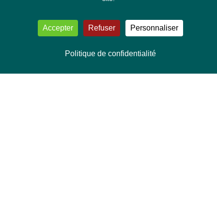
Accepter
Refuser
Personnaliser
Politique de confidentialité
NOUS CONTACTER
Délégation Europe Ecologie
Groupe Verts/ALE du Parlement européen
ASP 06E210, Rue Wiertz 60,
B-1047 Bruxelles