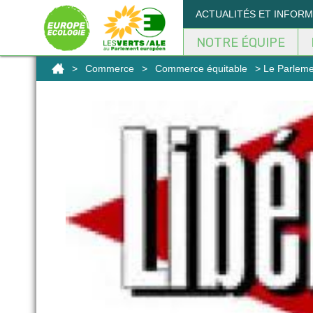
Panneau de gestion des cookies
ACTUALITÉS ET INFOR
NOTRE ÉQUIPE
>
Commerce
>
Commerce équitable
> Le Parlemen