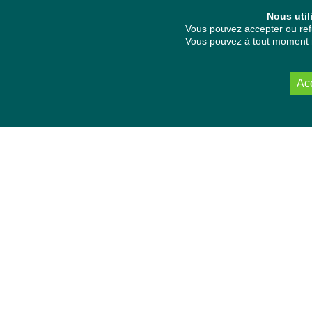
Nous util
Vous pouvez accepter ou refu
Vous pouvez à tout moment re
Ac
NOUS CONTACTER
Délégation Europe Ecologie
Groupe Verts/ALE du Parlement européen
ASP 06E210, Rue Wiertz 60,
B-1047 Bruxelles