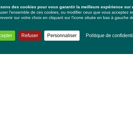
isons des cookies pour vous garantir la meilleure expérience sur n
ser l'ensemble de ces cookies, ou modifier ceux que vous acceptez en 
venir sur votre choix en cliquant sur l'icone située en bas à gauche de
cepter
Refuser
Personnaliser
Politique de confidenti
VOS DÉPUTÉ·E·S EUROPÉEN·NE·S
Mélissa Camara
David Cormand
Mounir Satouri
Majdouline Sbaï
Marie Toussaint
TOUTES NOS THÉMATIQUES
Agriculture et pêche