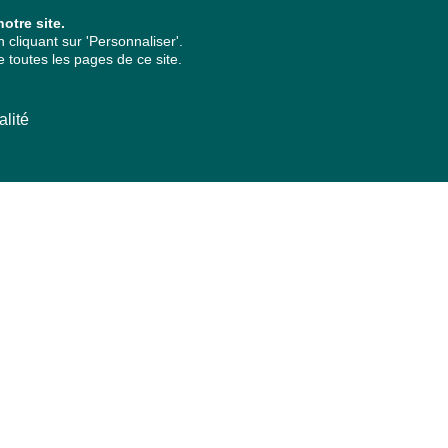
otre site.
cliquant sur 'Personnaliser'.
 toutes les pages de ce site.
alité
ARCHIVES PAR ANNÉES
2026
2025
2024
2023
2022
2021
2020
2019
2018
2017
2016
2015
2014
2013
2012
2011
2010
2009