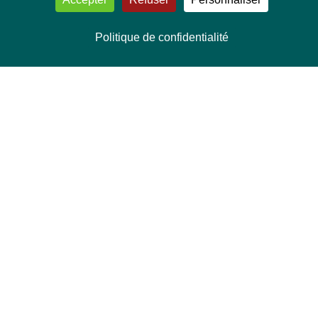
Politique de confidentialité
NOUS CONTACTER
Délégation Europe Ecologie
Groupe Verts/ALE du Parlement européen
ASP 06E210, Rue Wiertz 60,
B-1047 Bruxelles