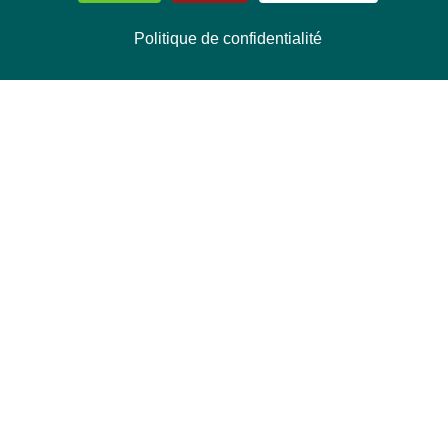
Politique de confidentialité
NOUS CONTACTER
Délégation Europe Ecologie
Groupe Verts/ALE du Parlement européen
ASP 06E210, Rue Wiertz 60,
B-1047 Bruxelles