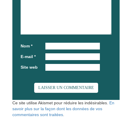
Nom
*
E-mail
*
Site web
Ce site utilise Akismet pour réduire les indésirables.
En
savoir plus sur la façon dont les données de vos
commentaires sont traitées
.