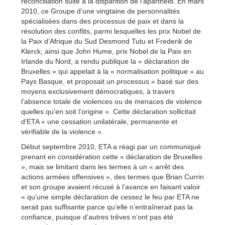
réconciliation suite à la disparition de l’apartheid. En mars
2010, ce Groupe d’une vingtaine de personnalités
spécialisées dans des processus de paix et dans la
résolution des conflits, parmi lesquelles les prix Nobel de
la Paix d’Afrique du Sud Desmond Tutu et Frederik de
Klerck, ainsi que John Hume, prix Nobel de la Paix en
Irlande du Nord, a rendu publique la « déclaration de
Bruxelles » qui appelait à la « normalisation politique » au
Pays Basque, et proposait un processus « basé sur des
moyens exclusivement démocratiques, à travers
l’absence totale de violences ou de menaces de violence
quelles qu’en soit l’origine ». Cette déclaration sollicitait
d’ETA « une cessation unilatérale, permanente et
vérifiable de la violence ».
Début septembre 2010, ETA a réagi par un communiqué
prenant en considération cette « déclaration de Bruxelles
», mais se limitant dans les termes à un « arrêt des
actions armées offensives », des termes que Brian Currin
et son groupe avaient récusé à l’avance en faisant valoir
« qu’une simple déclaration de cessez le feu par ETA ne
serait pas suffisante parce qu’elle n’entraînerait pas la
confiance, puisque d’autres trêves n’ont pas été