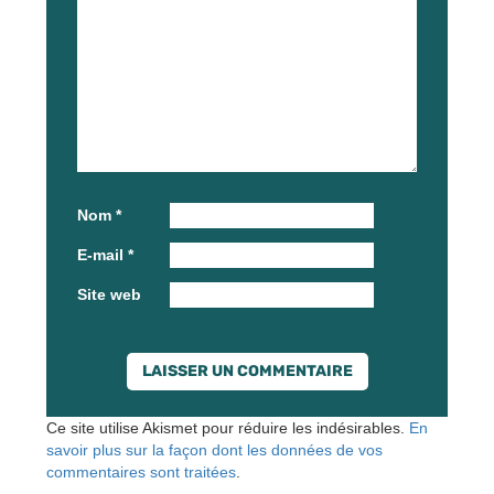
Nom
*
E-mail
*
Site web
Ce site utilise Akismet pour réduire les indésirables.
En
savoir plus sur la façon dont les données de vos
commentaires sont traitées
.