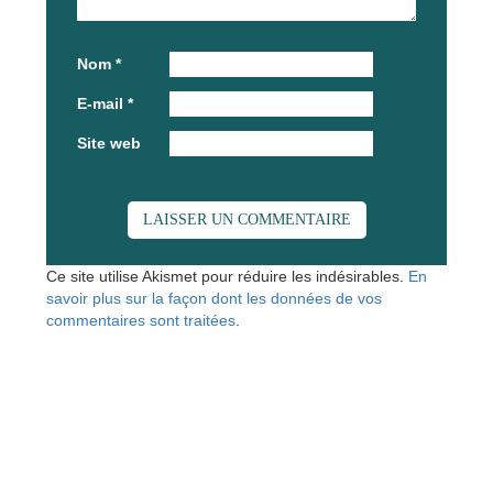
Nom
*
E-mail
*
Site web
Ce site utilise Akismet pour réduire les indésirables.
En
savoir plus sur la façon dont les données de vos
commentaires sont traitées
.