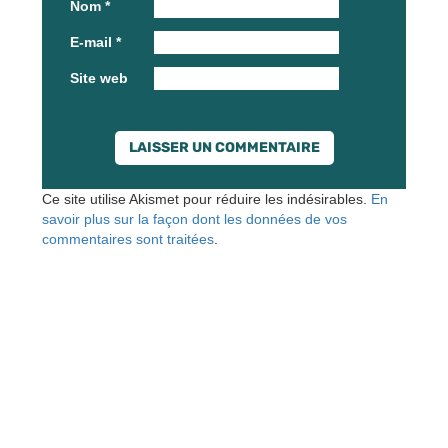
Nom
*
E-mail
*
Site web
Ce site utilise Akismet pour réduire les indésirables.
En
savoir plus sur la façon dont les données de vos
commentaires sont traitées
.