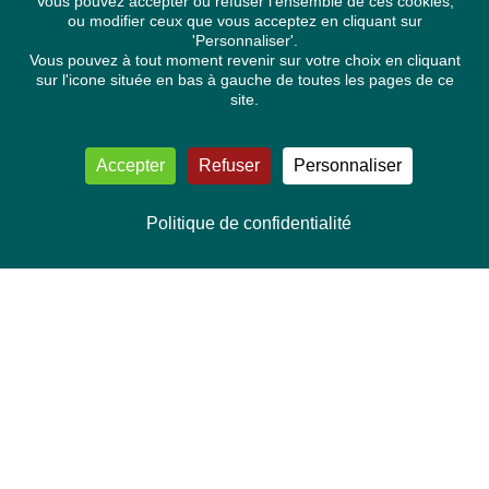
Vous pouvez accepter ou refuser l'ensemble de ces cookies,
ou modifier ceux que vous acceptez en cliquant sur
'Personnaliser'.
Vous pouvez à tout moment revenir sur votre choix en cliquant
sur l'icone située en bas à gauche de toutes les pages de ce
site.
Accepter
Refuser
Personnaliser
Politique de confidentialité
NOUS CONTACTER
Délégation Europe Ecologie
Groupe Verts/ALE du Parlement européen
ASP 06E210, Rue Wiertz 60,