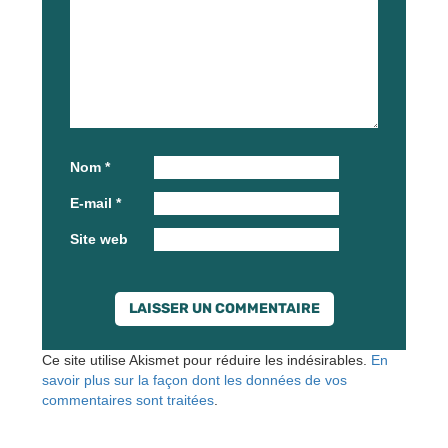
Nom
*
E-mail
*
Site web
Ce site utilise Akismet pour réduire les indésirables.
En
savoir plus sur la façon dont les données de vos
commentaires sont traitées
.