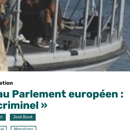
ation
au Parlement européen :
criminel »
on
José Bové
nal
Migrations