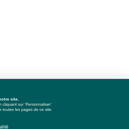
otre site.
cliquant sur 'Personnaliser'.
 toutes les pages de ce site.
alité