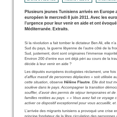
Plusieurs jeunes Tunisiens arrivés en Europe 
européen le mercredi 8 juin 2011. Avec les eur
l’urgence pour leur venir en aide et ont évoqué 
Méditerranée. Extraits.
Si la révolution a fait tomber le dictateur Ben Ali, elle 
Sud du pays, la guerre libyenne de l’autre côté de la fron
Sud, justement, dont sont originaires l’immense majori
Environ 200 d’entre eux ont déjà péri au cours de la t
décide à leur venir en aide ?
Les députés européens écologistes réclament, une fois d
d’afflux massif de personnes déplacées »
soit utilisée a
cette situation
, observe
Hélène Flautre
.
Elle doit tout
soulève dans le pays. Accompagner la transition démocra
souffler, d’avoir des permis de séjour temporaires et de 
familles restées au pays. » « Vous avez fait ce voyage c
activer ce dispositif exceptionnel pour vous accueillir, e
L’arrivée des migrants tunisiens a provoqué une crise 
principe fondateur de la libre circulation des personnes 