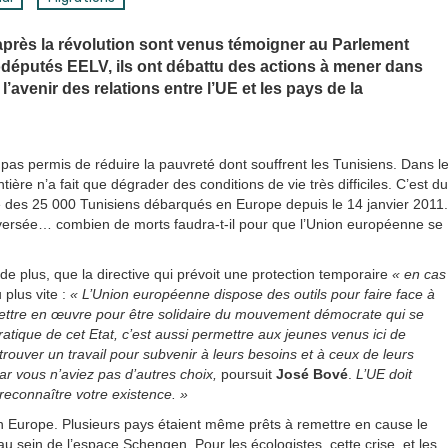
après la révolution sont venus témoigner au Parlement
odéputés EELV, ils ont débattu des actions à mener dans
l’avenir des relations entre l’UE et les pays de la
n’a pas permis de réduire la pauvreté dont souffrent les Tunisiens. Dans l
tière n’a fait que dégrader des conditions de vie très difficiles. C’est du
té des 25 000 Tunisiens débarqués en Europe depuis le 14 janvier 2011.
raversée… combien de morts faudra-t-il pour que l’Union européenne se
e plus, que la directive qui prévoit une protection temporaire
« en cas
u plus vite :
« L’Union européenne dispose des outils pour faire face à
 mettre en œuvre pour être solidaire du mouvement démocrate qui se
tique de cet Etat, c’est aussi permettre aux jeunes venus ici de
trouver un travail pour subvenir à leurs besoins et à ceux de leurs
ar vous n’aviez pas d’autres choix,
poursuit
José Bové
.
L’UE doit
t reconnaître votre existence. »
en Europe. Plusieurs pays étaient même prêts à remettre en cause le
au sein de l’espace Schengen. Pour les écologistes, cette crise, et les