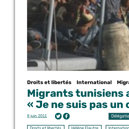
Droits et libertés
International
Migr
Migrants tunisiens 
« Je ne suis pas un 
9 juin 2011
Délégati
Droits et libertés
Hélène Flautre
Internatio