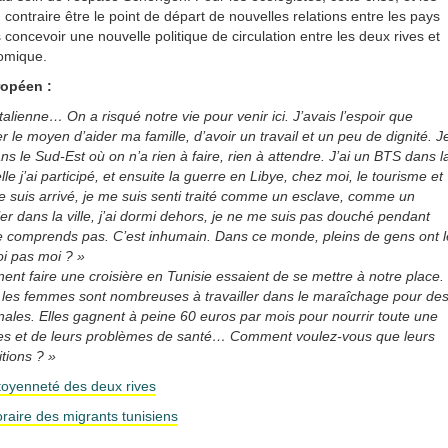
contraire être le point de départ de nouvelles relations entre les pays
oncevoir une nouvelle politique de circulation entre les deux rives et
nomique.
ropéen :
talienne… On a risqué notre vie pour venir ici. J’avais l’espoir que
le moyen d’aider ma famille, d’avoir un travail et un peu de dignité. J
ns le Sud-Est où on n’a rien à faire, rien à attendre. J’ai un BTS dans l
le j’ai participé, et ensuite la guerre en Libye, chez moi, le tourisme et
e suis arrivé, je me suis senti traité comme un esclave, comme un
culer dans la ville, j’ai dormi dehors, je ne me suis pas douché pendant
e comprends pas. C’est inhumain. Dans ce monde, pleins de gens ont l
oi pas moi ? »
nent faire une croisière en Tunisie essaient de se mettre à notre place.
, les femmes sont nombreuses à travailler dans le maraîchage pour de
ales. Elles gagnent à peine 60 euros par mois pour nourrir toute une
ides et de leurs problèmes de santé… Comment voulez-vous que leurs
itions ? »
toyenneté des deux rives
poraire des migrants tunisiens