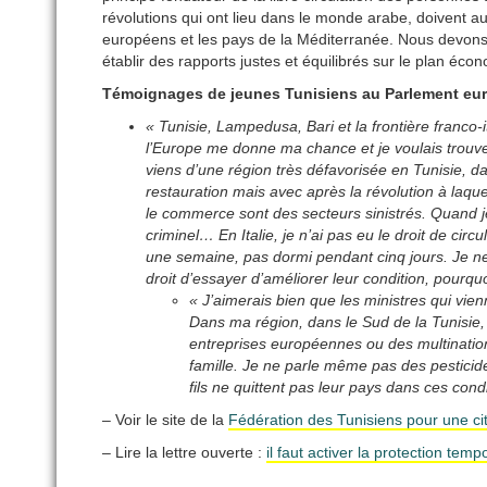
révolutions qui ont lieu dans le monde arabe, doivent au 
européens et les pays de la Méditerranée. Nous devons c
établir des rapports justes et équilibrés sur le plan éco
Témoignages de jeunes Tunisiens au Parlement eu
« Tunisie, Lampedusa, Bari et la frontière franco-i
l’Europe me donne ma chance et je voulais trouver 
viens d’une région très défavorisée en Tunisie, da
restauration mais avec après la révolution à laquel
le commerce sont des secteurs sinistrés. Quand j
criminel… En Italie, je n’ai pas eu le droit de cir
une semaine, pas dormi pendant cinq jours. Je n
droit d’essayer d’améliorer leur condition, pourqu
« J’aimerais bien que les ministres qui vien
Dans ma région, dans le Sud de la Tunisie
entreprises européennes ou des multination
famille. Je ne parle même pas des pestic
fils ne quittent pas leur pays dans ces cond
– Voir le site de la
Fédération des Tunisiens pour une ci
– Lire la lettre ouverte :
il faut activer la protection tem